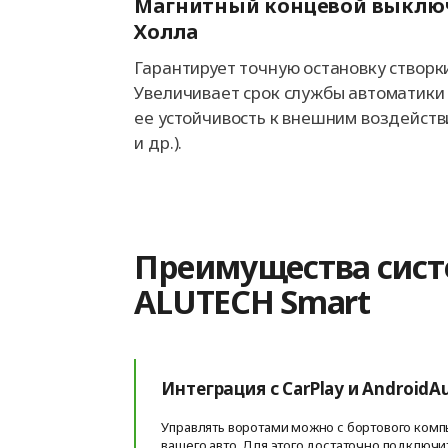
Магнитный концевой выключ
Холла
Гарантирует точную остановку створк
Увеличивает срок службы автоматики
ее устойчивость к внешним воздейст
и др.).
Преимущества сис
ALUTECH Smart
Интеграция с CarPlay и AndroidA
Управлять воротами можно с бортового ком
вашего авто. Для этого достаточно подключи