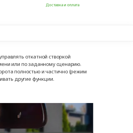
Доставка и оплата
+99
управлять откатной створкой
мени или по заданному сценарию.
орота полностью и частично (режим
аивать другие функции.