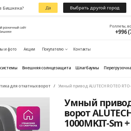
Да
Выбрать другой город
з Бишкека?
Роллеты, в
й розничный сайт
+996 (
Бишкеке
ы и фото
Акции
Покупателю
Контакты
 системы
Внешняя солнцезащита
Шлагбаумы
Перегрузочна
тика для откатных ворот
Умный привод ALUTECH ROTEO RTО-
Умный привод
ворот ALUTECH
1000MKIT-Sm + 