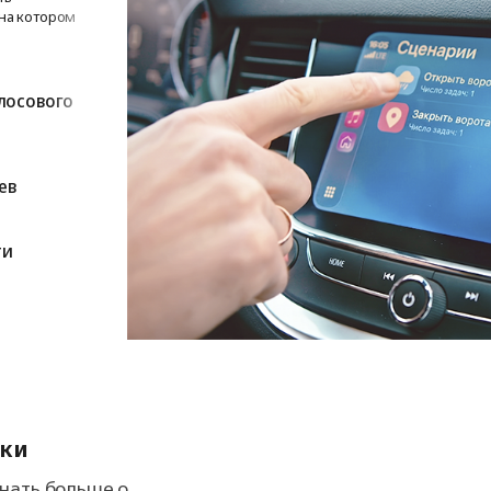
 на котором
лосового
ев
ти
ики
знать больше о