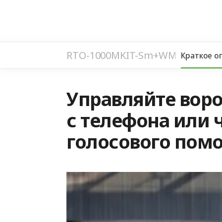
RTO-1000MKIT-Sm+WM-Sm
Краткое о
Управляйте вор
с телефона или 
голосового пом