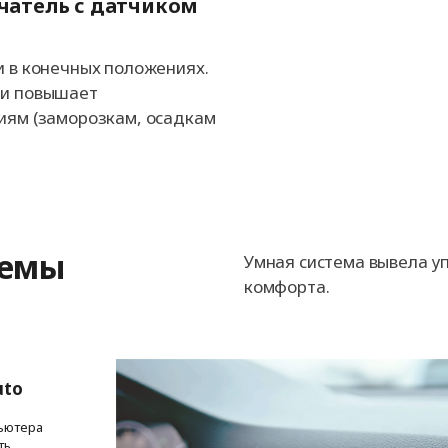
атель с датчиком
и в конечных положениях.
 и повышает
виям (заморозкам, осадкам
темы
Умная система вывела у
комфорта.
uto
пьютера
ть