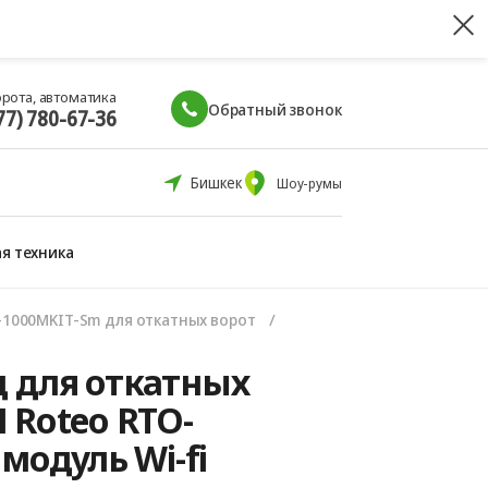
орота, автоматика
Обратный звонок
77) 780-67-36
Бишкек
Шоу-румы
я техника
1000MKIT-Sm для откатных ворот
 для откатных
 Roteo RTO-
модуль Wi-fi