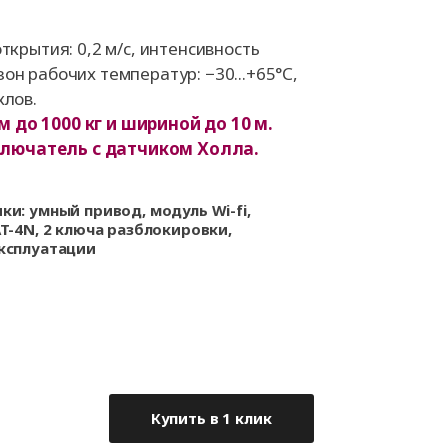
а
Аксессуары для
ворот
автоматики
а
ткрытия: 0,2 м/с, интенсивность
он рабочих температур: −30...+65°С,
клов.
 до 1000 кг и шириной до 10 м.
та
лючатель с датчиком Холла.
рот
и: умный привод, модуль Wi-fi,
T-4N, 2 ключа разблокировки,
ксплуатации
Купить в 1 клик