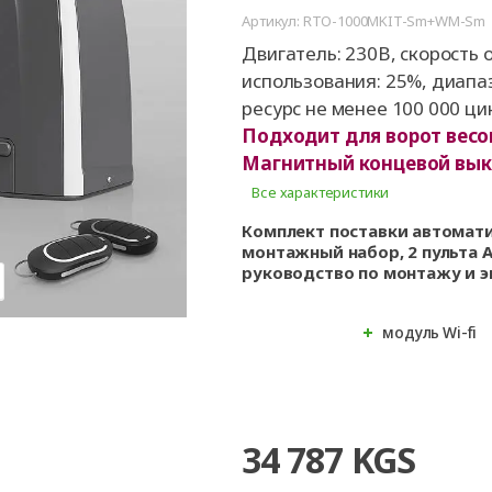
ые
для
орота
ры
Панорамные ворота
Автоматика для
Роллетные решетки
Перегрузочные
Въездные ворот
Автоматика для
Перегрузочные
Артикул: RTO-1000MKIT-Sm+WM-Sm
орот
шелтеры)
гаражных ворот
площадки
промышленных 
тамбуры
орота для
Откатные ворот
Двигатель: 230В, скорость о
ворота
использования: 25%, диапаз
Комплект для
арные
орота для
откатных ворот
ресурс не менее 100 000 ци
ра
Подходит для ворот весом
Распашные воро
Магнитный концевой вык
Каркасы для во
Все характеристики
Калитки
Комплект поставки автоматик
монтажный набор, 2 пульта A
Заборы
руководство по монтажу и э
модуль Wi-fi
34 787 KGS